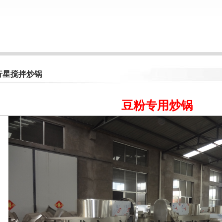
行星搅拌炒锅
豆粉专用炒锅