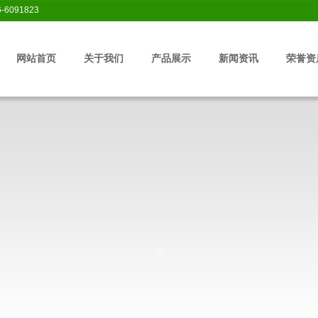
091823
网站首页
关于我们
产品展示
新闻资讯
荣誉资